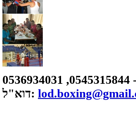
רח' רחל אלתר, לוד. טל: יעקוב - 0545315844, 0536934031
lod.boxing@gmail
דוא"ל: