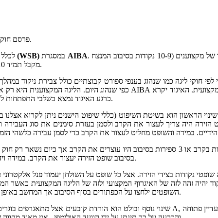
(AIBA ) פרסם חוקה חדשה.
. חוקי הליגה מדמים את חוקי איגרוף המקצועני, כלומר שיטת הניקוד זהה לזו של מקצוענים (10-9 נקודות בסיבוב המנצח
AIBA
במסגרת
(WSB)
לכלל אוהדי האיגרוף החובבני (אולימפי) ידוע שמזה כשנתיים קיימת ליגת איגרוף
מקבל תמיד 10 נקודות בסיבוב). בנוסף לבוש זהה, מתאגרפים ללא חולצות וללא מגני ראש.
כרגע האיגוד נמצא בשלבי התפתחות לכן כרגע אין מידע מדויק על כללי ההשתתפות ומי יכול להשתתף.
השינוי הראשון הוא בשיטת השיפוט (כללי שיפוט הישנים ניתן לקרוא אצלנו 
הזירה היה צריך לעצור את הקרב ולסמן בעזרת סימנים את סוג העבירה וה
בסיבוב שופט הזירה יעצור את הקרב. במידה ויהיו 2 ספירות בכול סיבוב הקרב ימשך אלא אם כן שופט הזירה יחליט אחרת.
השופטים ילחצו על הכפתורים בסוף הסיבוב אך המחשב באופן אוטומטי יבחר רק 3 שופטים במהלך כל הקרב שהניקוד שלהם יהיה הקובע.
שינוי נוסף ובולט הוא הורדת קובעים אצל מתאגרפים בוגרים הנחשבים כעלית כלומר לא יהיו כובעי
והכרעה על כך תינתן על ידי הוועד האולימפי. אני מאוד מקווה ששינוים אלו יעבדו כמו שצריך ושיהיה כמה שפחות כשלים וטעויות בשיפוט.