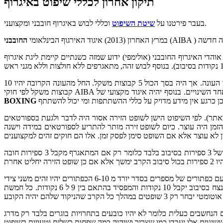
תיקון אחרון לכללי שיפוט באיגרוף
וכללי לבוש באיגרוף חובבני ומקצועני.
בעבר פירטנו על
שיטת השיפוט
במרץ האחרון (2013) איגוד האירגוף הבינלאומי
החובבני
בשתי העונות הקודמות היו 12 קבוצות שמחולקות לשני בתים וניצחון הסופי לפי חוקי ליגה כמו שנהוג בענפי ספורט קבוצתיים כולל צבירת ניקוד במהלך העונה. אך היה בסך הכול 5 קבוצות משקל. החל מהעונה הקרובה יהיו 10
BOXING
באתר). לפי השיפוט הישן לשופט הזירה אסור היה לדבר ולגעת בספורטאים
זמן היה עוצר. כיום לשופט זירה מותר להתריע לספורטאים במידה וישנה
אחד השינויים הנוספים זה הספירות חובה במהלך הקרב. אם בעבר 4 ספירות בקרב או 3 ספירות בסיבוב היו עוצרים את הקרב אך כיום נשאר רק חוק של 3 ספירות בסיבוב בלבד כלומר רק אם המתאגרף מקבל 3 ספירות חובה
לא שכחו את שיטת הניקוד. מספר שופטי הנקודות יישאר כפי שהיה חמישה שופטי נקודות בצידי הזירה. אצל כל שופט על השולחן יעמוד פנל אלקטרוני עם כפתורים של מספרים בסדר יורד מ 6-10 הכפתורים יהיו זהים משני צידי
הפנל על מנת לתת את הנקודות לפינה הכחולה או האדומה כל כפתור. הניקוד יהיה זהה לזה של האיגרוף המקצועי ולזה של הליגה המקצועית כאשר המנצח בסיבוב יקבל 10 נקודות והמפסיד בהתאם בין 9 ל 6 נקודות. כל חמשת
ם בתחרויות בוגרים בלבד רק מדרג A, אליפויות יבשת ואליפות עולם, לגבי המשחקים אולימפיים השאלה נשארת עדיין פתוחה