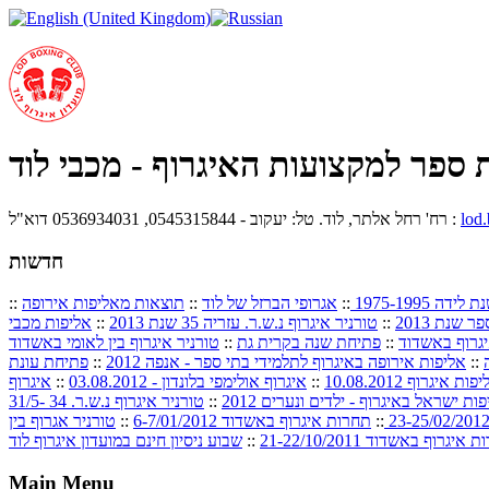
 ספר למקצועות האיגרוף - מכבי לוד
lod
רח' רחל אלתר, לוד. טל: יעקוב - 0545315844, 0536934031 דוא"ל :
חדשות
 1975-1995
::
אגרופי הברזל של לוד
::
תוצאות מאליפות אירופה
::
שנת 2013
::
טורניר איגרוף נ.ש.ר. עזריה 35 שנת 2013
::
אליפות מכבי
גרוף באשדוד
::
פתיחת שנה בקרית גת
::
טורניר איגרוף בין לאומי באשדוד
::
אליפות אירופה באיגרוף לתלמידי בתי ספר - אנפה 2012
::
פתיחת עונת
::
איגרוף אולימפי בלונדון - 03.08.2012
::
איגרוף
ות ישראל באיגרוף - ילדים ונערים 2012
::
טורניר איגרוף נ.ש.ר. 34 31/5-
::
תחרות איגרוף באשדוד 6-7/01/2012
::
טורניר אגרוף בין
איגרוף באשדוד 21-22/10/2011
::
שבוע ניסיון חינם במועדון איגרוף לוד
Main Menu