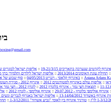
בית
.boxing@gmail.com
וף לקדטים שנערכה בתאריכים 19-21/3/15
::
אליפות ישראל לבוגרים שנת לידה
:
תחילת עונת האימונים 2013/2014
::
אליפות ישראל לילדים ותלמידי בתי ספר 
Astana Arlans Ka
::
באיגרוף קלאסי - וינגייט 04/05/2013
::
סוף שבוע של אי
::
אליפות עולם באיגרוף לסטודנטים 2012
::
איגרוף 2012 - סגירת העונה
::
תוצאות חצי גמר - איגרוף בלונדון 2012
::
לונדון 2012 - חצי גמר אליפות איגרוף 10.08.2012
:
איגרוף אולימפי בלונדון - 29.07.2012
::
איגרוף אולימפי - לונדון 2012
::
אליפ
איגרוף באשדוד 13-14/04/2012
::
אליפות ישראל באגרוף לגברים ונשים 23-25/02/2012
::
טורניר איגרוף בין לאומי "גביע אשדוד" 1-3/12/2011
::
תחרות 