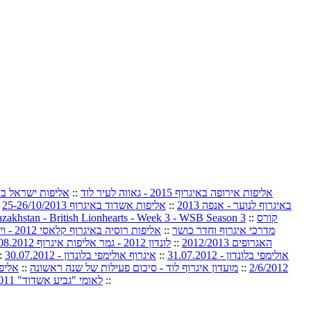
אליפות אירופה באיגרוף 2015 - גאווה לעיר לוד
::
אליפות ישראל באיגר
באיגרוף לנוער - אנפה 2013
::
אליפות אשדוד באיגרוף 25-26/10/2013
:
קורס
::
zakhstan - British Lionhearts - Week 3 - WSB Season 3
מדרכי איגרוף וחדר כושר
::
אליפות רוסיה באיגרוף קלאסי 2012 - וידאו
האגרופים 2012/2013
::
לונדון 2012 - גמר אליפות איגרוף 11-12.08.2012
אולימפי בלונדון - 31.07.2012
::
איגרוף אולימפי בלונדון - 30.07.2012
:
2/6/2012
::
מועדון איגרוף לוד - סיכום פעילות של שנה ראשונה
::
אליפות 
::
לאומי "גביע אשדוד" 1-3/12/2011 לו"ז